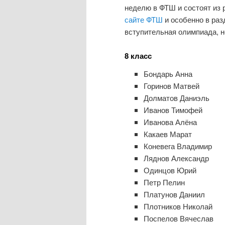
неделю в ФТШ и состоят из 
сайте ФТШ
и особенно в ра
вступительная олимпиада, н
8 класс
Бондарь Анна
Горинов Матвей
Долматов Даниэль
Иванов Тимофей
Иванова Алёна
Какаев Марат
Коневега Владимир
Ляднов Александр
Одинцов Юрий
Петр Пелин
Платунов Даниил
Плотников Николай
Поспелов Вячеслав