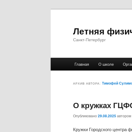
Летняя физи
Санкт-Петербург
Главное
Главная
О школе
Орга
Перейти
Перейти
меню
к
к
Тимофей Сулим
АРХИВ АВТОРА:
основному
дополнительному
О кружках ГЦФ
содержимому
содержимому
Опубликовано
29.08.2025
автором
Кружки Городского центра ф