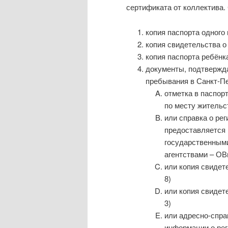
сертификата от коллектива.
копия паспорта одного 
копия свидетельства о
копия паспорта ребёнка
документы, подтвержд
пребывания в Санкт-Пе
отметка в паспорт
по месту жительс
или справка о ре
предоставляется
государственным
агентствами – ОВ
или копия свидет
8)
или копия свидет
3)
или адресно-спра
информации о рег