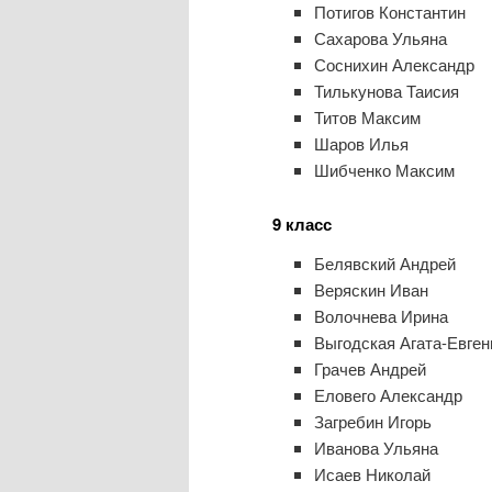
Потигов Константин
Сахарова Ульяна
Соснихин Александр
Тилькунова Таисия
Титов Максим
Шаров Илья
Шибченко Максим
9 класс
Белявский Андрей
Веряскин Иван
Волочнева Ирина
Выгодская Агата-Евген
Грачев Андрей
Еловего Александр
Загребин Игорь
Иванова Ульяна
Исаев Николай