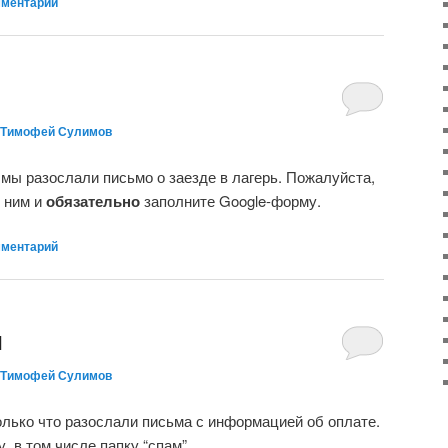
мментарий
Тимофей Сулимов
ы разослали письмо о заезде в лагерь. Пожалуйста,
 ним и
обязательно
заполните Google-форму.
мментарий
и
Тимофей Сулимов
лько что разослали письма с информацией об оплате.
, в том числе папку “спам”.