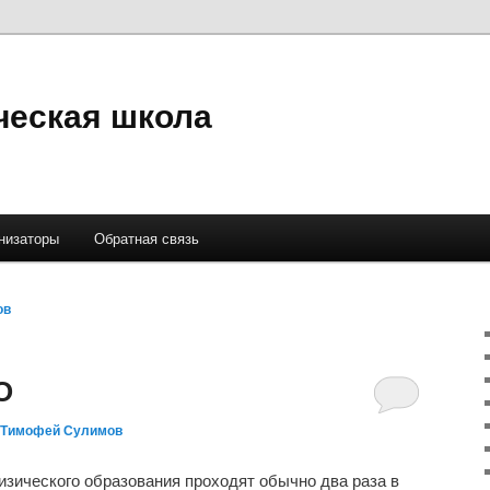
ческая школа
низаторы
Обратная связь
ов
О
Тимофей Сулимов
изического образования проходят обычно два раза в