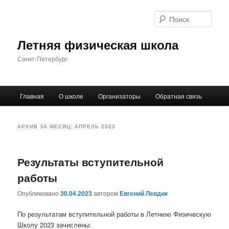
Поис
Летняя физическая школа
Санкт-Петербург
Главное
Главная
О школе
Организаторы
Обратная связь
Перейти
Перейти
меню
к
к
АРХИВ ЗА МЕСЯЦ:
АПРЕЛЬ 2023
основному
дополнительному
Результаты вступительной
содержимому
содержимому
работы
Опубликовано
30.04.2023
автором
Евгений Левдик
По результатам вступительной работы в Летнюю Физическую
Школу 2023 зачислены: