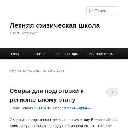
Поис
Летняя физическая школа
Санкт-Петербург
Главное
Главная
О школе
Организаторы
Обратная связь
Перейти
Перейти
меню
к
к
АРХИВ ЗА МЕСЯЦ:
НОЯБРЬ 2016
основному
дополнительному
Сборы для подготовки к
содержимому
содержимому
7
региональному этапу
Опубликовано
15.11.2016
автором
Илья Барыгин
Сборы для подготовки к региональному этапу Всероссийской
олимпиады по физике пройдут 2-8 января 2017 г. в лагере