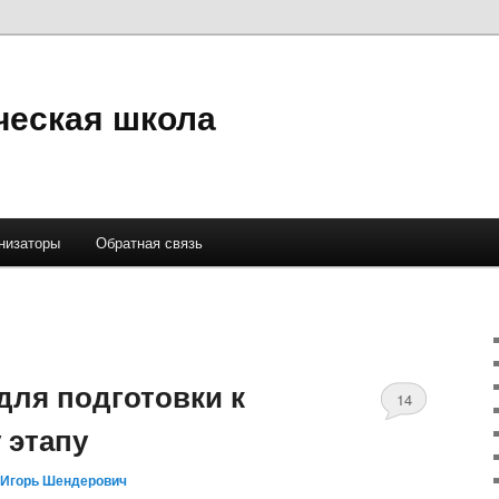
ческая школа
низаторы
Обратная связь
для подготовки к
14
 этапу
Игорь Шендерович