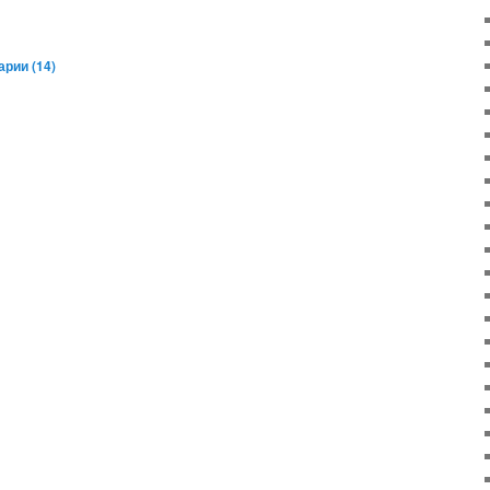
рии (
14
)