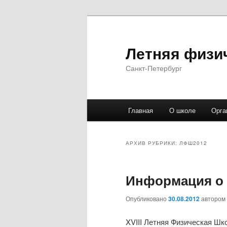
Летняя физи
Санкт-Петербург
Главное
Главная
О школе
Орга
Перейти
Перейти
меню
к
к
АРХИВ РУБРИКИ:
ЛФШ2012
основному
дополнительному
Информация о
содержимому
содержимому
Опубликовано
30.08.2012
автором
XVIII Летняя Физическая Шко