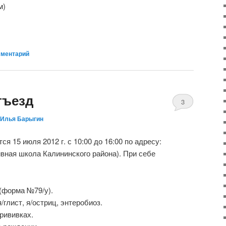
м)
мментарий
тъезд
3
Илья Барыгин
я 15 июля 2012 г. с 10:00 до 16:00 по адресу:
ивная школа Калининского района). При себе
(форма №79/у).
/глист, я/остриц, энтеробиоз.
рививках.