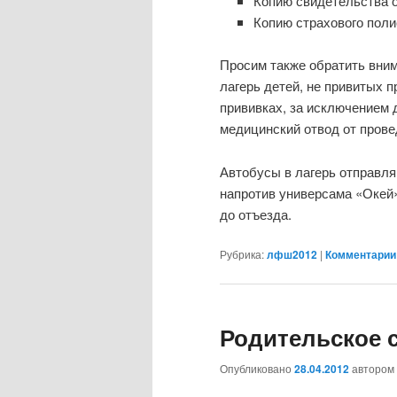
Копию свидетельства о
Копию страхового поли
Просим также обратить вни
лагерь детей, не привитых п
прививках, за исключением
медицинский отвод от прове
Автобусы в лагерь отправляю
напротив универсама «Окей» 
до отъезда.
Рубрика:
лфш2012
|
Комментарии 
Родительское 
Опубликовано
28.04.2012
автором