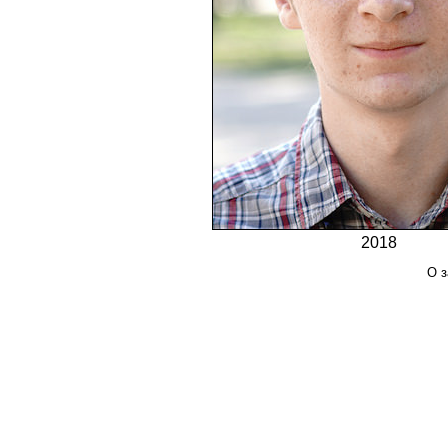
2018
О з