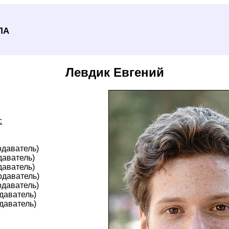
ла
Левдик Евгений
с
одаватель)
даватель)
даватель)
одаватель)
одаватель)
даватель)
даватель)