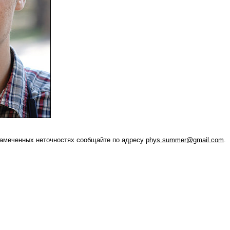
амеченных неточностях сообщайте по адресу
phys.summer@gmail.com
.