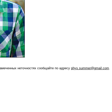
амеченных неточностях сообщайте по адресу
phys.summer@gmail.com
.