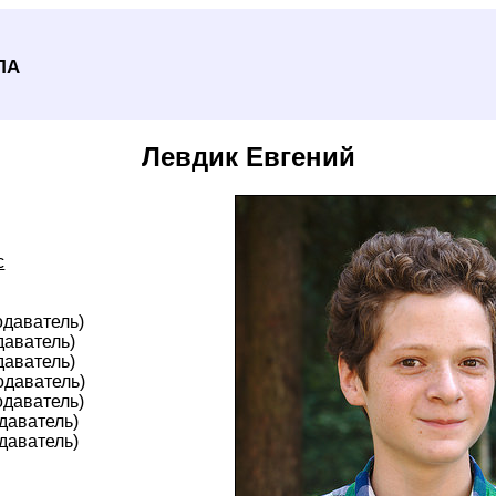
ла
Левдик Евгений
с
одаватель)
даватель)
даватель)
одаватель)
одаватель)
даватель)
даватель)