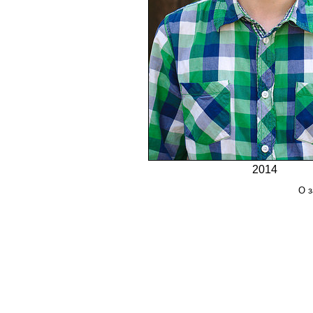
2014
О з