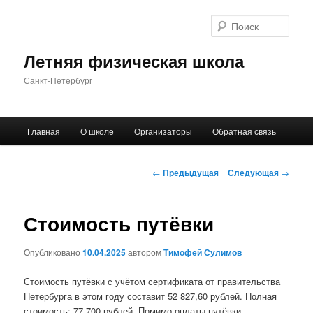
Поис
Летняя физическая школа
Санкт-Петербург
Главное
Главная
О школе
Организаторы
Обратная связь
Перейти
меню
к
Навигация
←
Предыдущая
Следующая
→
по
основному
записям
Стоимость путёвки
содержимому
Опубликовано
10.04.2025
автором
Тимофей Сулимов
Стоимость путёвки с учётом сертификата от правительства
Петербурга в этом году составит 52 827,60 рублей. Полная
стоимость: 77 700 рублей. Помимо оплаты путёвки,