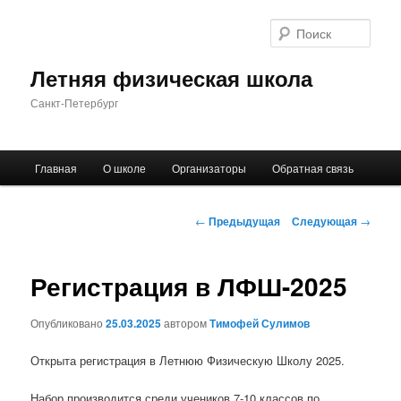
Поис
Летняя физическая школа
Санкт-Петербург
Главное
Главная
О школе
Организаторы
Обратная связь
Перейти
меню
к
Навигация
←
Предыдущая
Следующая
→
по
основному
записям
Регистрация в ЛФШ-2025
содержимому
Опубликовано
25.03.2025
автором
Тимофей Сулимов
Открыта регистрация в Летнюю Физическую Школу 2025.
Набор производится среди учеников 7-10 классов по