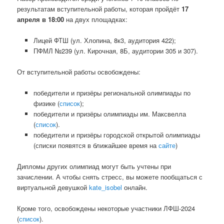
результатам вступительной работы, которая пройдёт
17
апреля в 18:00
на двух площадках:
Лицей ФТШ (ул. Хлопина, 8к3, аудитория 422);
ПФМЛ №239 (ул. Кирочная, 8Б, аудитории 305 и 307).
От вступительной работы освобождены:
победители и призёры региональной олимпиады по
физике (
список
);
победители и призёры олимпиады им. Максвелла
(
список
).
победители и призёры городской открытой олимпиады
(списки появятся в ближайшее время на
сайте
)
Дипломы других олимпиад могут быть учтены при
зачислении. А чтобы снять стресс, вы можете пообщаться с
виртуальной девушкой
kate_isobel
онлайн.
Кроме того, освобождены некоторые участники ЛФШ-2024
(
список
).