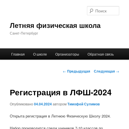
Поис
Летняя физическая школа
Санкт-Петербург
Главное
Главная
О школе
Организаторы
Обратная связь
Перейти
меню
к
Навигация
←
Предыдущая
Следующая
→
по
основному
записям
Регистрация в ЛФШ-2024
содержимому
Опубликовано
04.04.2024
автором
Тимофей Сулимов
Открыта регистрация в Летнюю Физическую Школу 2024.
Набор производится среди учеников 7-10 классов по