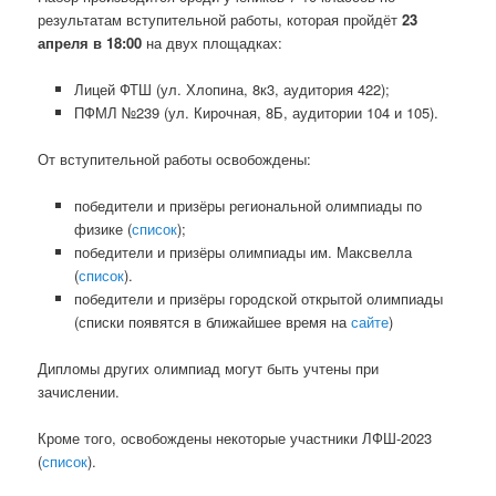
результатам вступительной работы, которая пройдёт
23
апреля в 18:00
на двух площадках:
Лицей ФТШ (ул. Хлопина, 8к3, аудитория 422);
ПФМЛ №239 (ул. Кирочная, 8Б, аудитории 104 и 105).
От вступительной работы освобождены:
победители и призёры региональной олимпиады по
физике (
список
);
победители и призёры олимпиады им. Максвелла
(
список
).
победители и призёры городской открытой олимпиады
(списки появятся в ближайшее время на
сайте
)
Дипломы других олимпиад могут быть учтены при
зачислении.
Кроме того, освобождены некоторые участники ЛФШ-2023
(
список
).