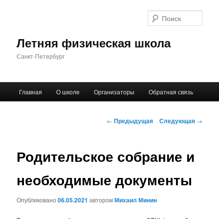
Поис
Летняя физическая школа
Санкт-Петербург
Главное
Главная
О школе
Организаторы
Обратная связь
Перейти
меню
к
Навигация
←
Предыдущая
Следующая
→
по
основному
записям
Родительское собрание и
содержимому
необходимые документы
Опубликовано
06.05.2021
автором
Михаил Минин