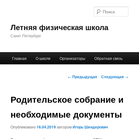
Поис
Летняя физическая школа
Санкт-Петербург
Главное
Главная
О школе
Организаторы
Обратная связь
Перейти
меню
к
Навигация
←
Предыдущая
Следующая
→
по
основному
записям
Родительское собрание и
содержимому
необходимые документы
Опубликовано
16.04.2019
автором
Игорь Шендерович