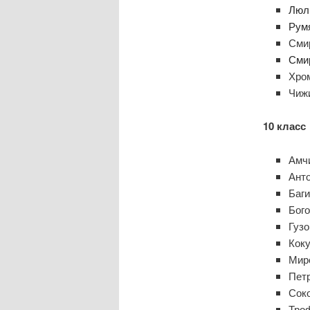
Люл
Рум
Сми
Сми
Хро
Чиж
10 класс
Амч
Ант
Баг
Бог
Гузо
Кок
Мир
Пет
Сок
Тро