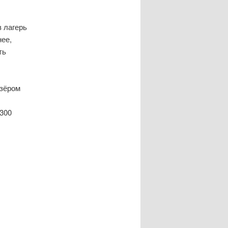
 лагерь
нее,
ть
изёром
2300