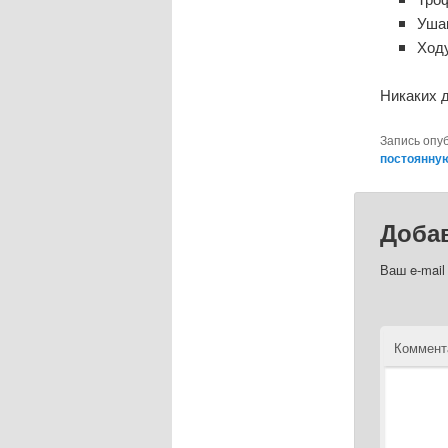
Уша
Ход
Никаких 
Запись опу
постоянну
Доба
Ваш e-mail
Коммент