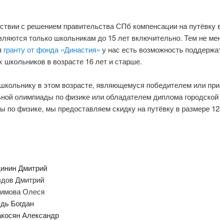
тствии с решением правительства СПб компенсации на путёвку в
вляются только школьникам до 15 лет включительно. Тем не ме
я
гранту от фонда «Династия»
у нас есть возможность поддержа
 школьников в возрасте 16 лет и старше.
школьнику в этом возрасте, являющемуся победителем или пр
ьной олимпиады по физике или обладателем диплома городской
ы по физике, мы предоставляем скидку на путёвку в размере 1
динин Дмитрий
здов Дмитрий
имова Олеся
дь Богдан
акосян Александр