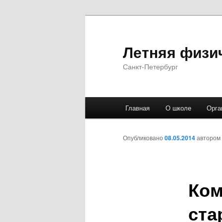
Летняя физи
Санкт-Петербург
Главное
Главная
О школе
Орга
Перейти
меню
к
Опубликовано
08.05.2014
автором
основному
Ком
содержимому
ста