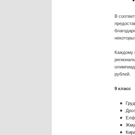
В соотве
предоста
благодар
некоторых
Каждому 
регионал
олимпиад
рублей.
9 класс
Гру
Дро
Елф
Жму
Кир