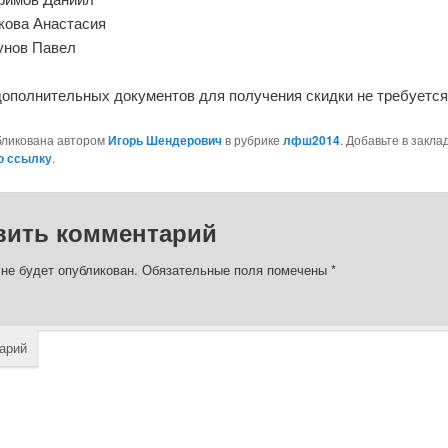
кова Анастасия
унов Павел
дополнительных документов для получения скидки не требуется
бликована автором
Игорь Шендерович
в рубрике
лфш2014
. Добавьте в закла
ю ссылку
.
вить комментарий
 не будет опубликован.
Обязательные поля помечены
*
арий