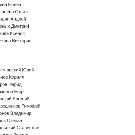
ина Елена
янцева Ольга
рдин Андрей
рных Дмитрий
мова Ксения
икова Виктория
иславский Юрий
онов Кирилл
иров Фарид
омолов Егор
вский Евгений
урошников Тимофей
онов Владимир
ров Степан
ольский Станислав
фимов Даниил