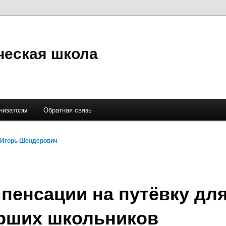
ческая школа
низаторы
Обратная связь
Игорь Шендерович
пенсации на путёвку дл
рших школьников