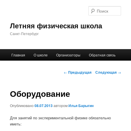
Поис
Летняя физическая школа
Санкт-Петербург
Главное
Главная
О школе
Организаторы
Обратная связь
Перейти
меню
к
Навигация
←
Предыдущая
Следующая
→
по
основному
записям
Оборудование
содержимому
Опубликовано
08.07.2013
автором
Илья Барыгин
Для занятий по экспериментальной физике обязательно
иметь: