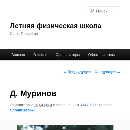
Поис
Летняя физическая школа
Санкт-Петербург
Главное
Главная
О школе
Организаторы
Обратная связь
Перейти
меню
к
Навигация
← Предыдущее
Следующее →
по
основному
изображениям
Д. Муринов
содержимому
Опубликовано
18.04.2024
с разрешением
333 × 500
в галерее
Организаторы