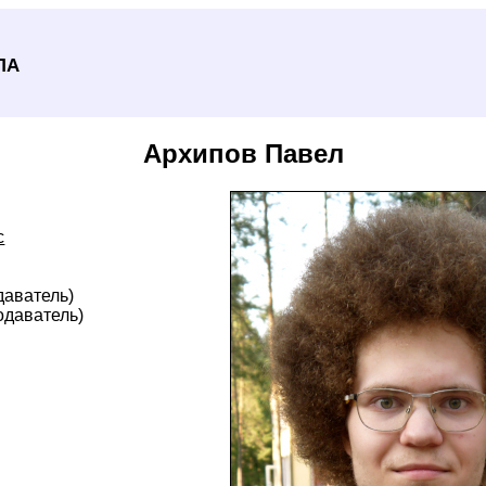
ла
Архипов Павел
с
даватель)
одаватель)