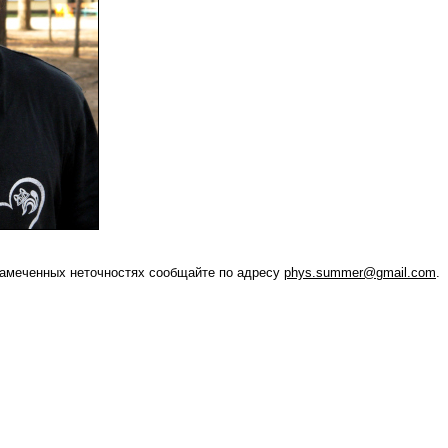
амеченных неточностях сообщайте по адресу
phys.summer@gmail.com
.