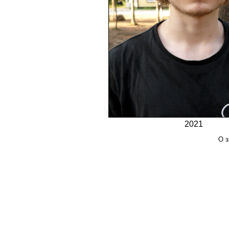
2021
О з