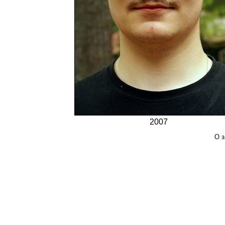
2007
О з