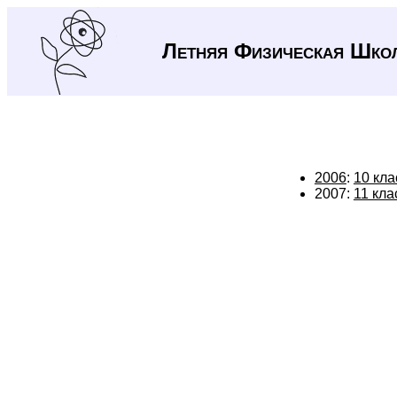
Летняя Физическая Шко
2006
:
10 кла
2007:
11 кла