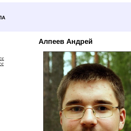
ла
Алпеев Андрей
сс
сс