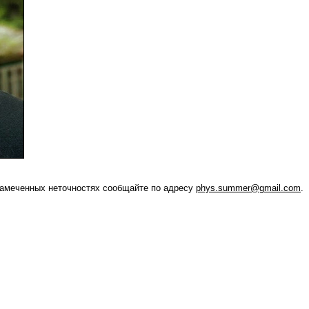
амеченных неточностях сообщайте по адресу
phys.summer@gmail.com
.