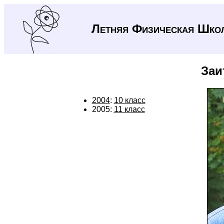
Летняя Физическая Шко
Заи
2004
:
10 класс
2005:
11 класс