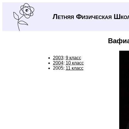
Летняя Физическая Шко
Вафиа
2003
:
9 класс
2004
:
10 класс
2005:
11 класс