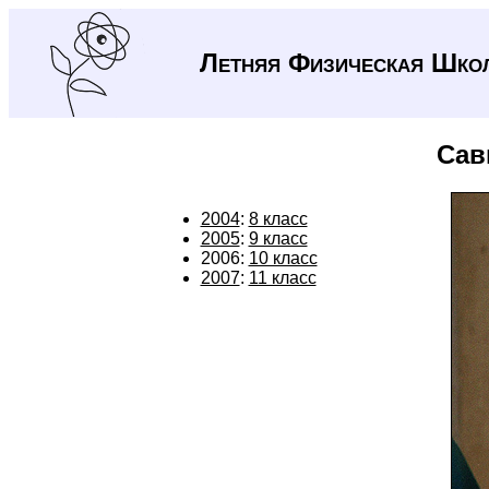
Летняя Физическая Шко
Сав
2004
:
8 класс
2005
:
9 класс
2006:
10 класс
2007
:
11 класс