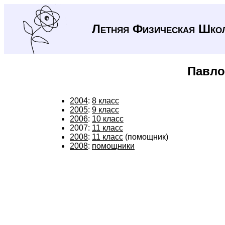
Летняя Физическая Шко
Павло
2004
:
8 класс
2005
:
9 класс
2006
:
10 класс
2007:
11 класс
2008
:
11 класс
(помощник)
2008
:
помощники