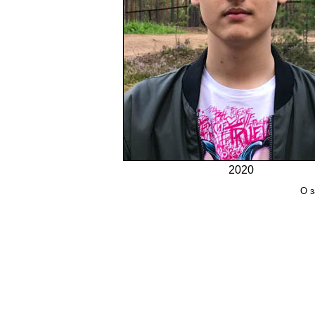
2020
О з