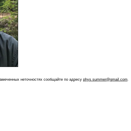
амеченных неточностях сообщайте по адресу
phys.summer@gmail.com
.