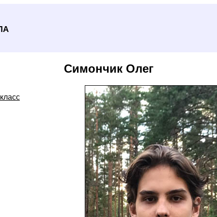
ла
Симончик Олег
 класс