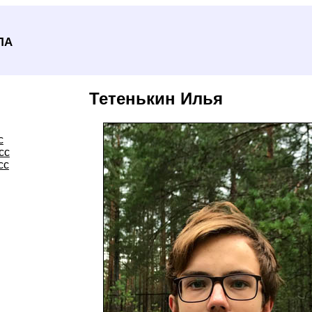
ла
Тетенькин Илья
с
сс
сс