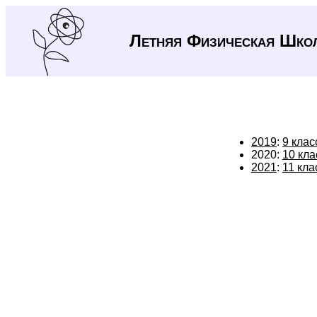
Летняя Физическая Шко
2019
:
9 клас
2020:
10 кла
2021
:
11 кла