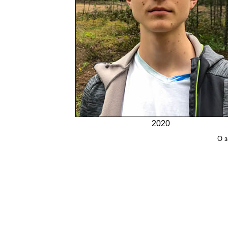
2020
О з