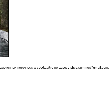
амеченных неточностях сообщайте по адресу
phys.summer@gmail.com
.