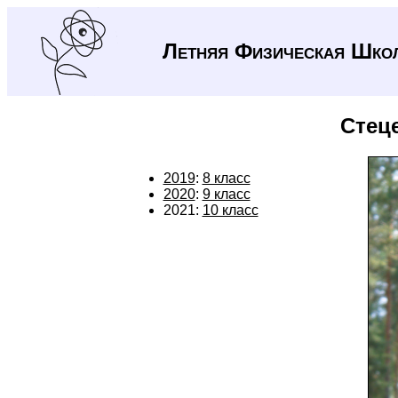
Летняя Физическая Шко
Стец
2019
:
8 класс
2020
:
9 класс
2021:
10 класс