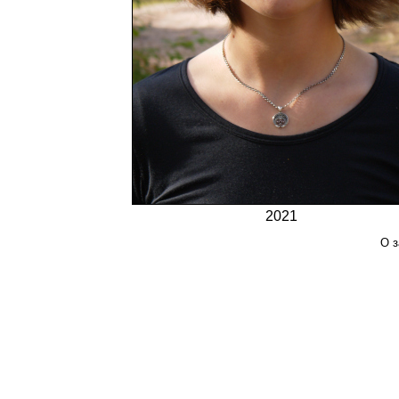
2021
О з