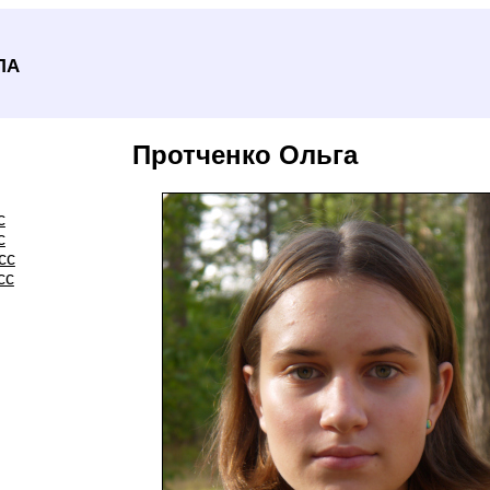
ла
Протченко Ольга
с
с
сс
сс