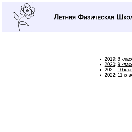
Летняя Физическая Шко
2019
:
8 клас
2020
:
9 клас
2021:
10 кла
2022
:
11 кла