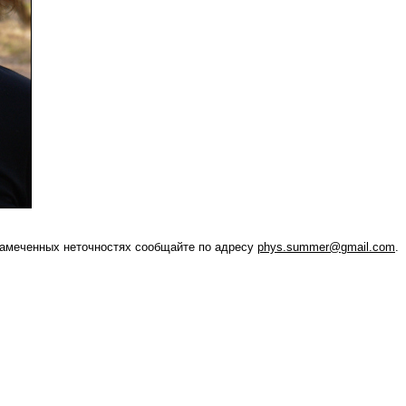
амеченных неточностях сообщайте по адресу
phys.summer@gmail.com
.