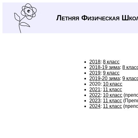
Летняя Физическая Шко
2018
:
8 класс
2018-19 зима
:
8 клас
2019
:
9 класс
2019-20 зима
:
9 клас
2020:
10 класс
2021
:
11 класс
2022
:
10 класс
(преп
2023
:
11 класс
(Преп
2024
:
11 класс
(препо