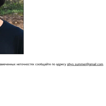
амеченных неточностях сообщайте по адресу
phys.summer@gmail.com
.