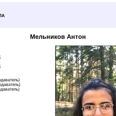
ла
Мельников Антон
с
с
одаватель)
одаватель)
даватель)