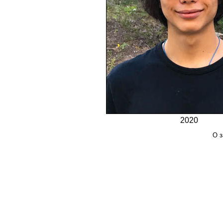
2020
О з